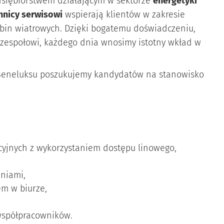
siębiorstwem działającym w sektorze
energetyki
hnicy serwisowi
wspierają klientów w zakresie
rbin wiatrowych. Dzięki bogatemu doświadczeniu,
zespołowi, każdego dnia wnosimy istotny wkład w
Beneluksu poszukujemy kandydatów na stanowisko
yjnych z wykorzystaniem dostępu linowego,
aniami,
em w biurze,
współpracowników.