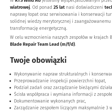
W
RTS Wind AG
jesteśmy wyspecjalizowanym przed
wiatrowej
. Od ponad
25 lat
nasi doświadczeni
tec
naprawy łopat oraz serwisowania i konserwacji tu
solidnej wiedzy merytorycznej i zaangażowanemu 
transformację energetyczną.
W celu wzmocnienia naszych zespołów w krajach 
Blade Repair Team Lead (m/f/d)
.
Twoje obowiązki
Wykonywanie napraw strukturalnych i konserwac
Przeprowadzanie inspekcji powierzchni łopat,
Podział zadań oraz zarządzanie bieżącymi dział
Ścisła współpraca i wymiana informacji z zespoł
Dokumentowanie wykonanych prac,
Zarządzanie zespołem liczącym maksymalnie 3 