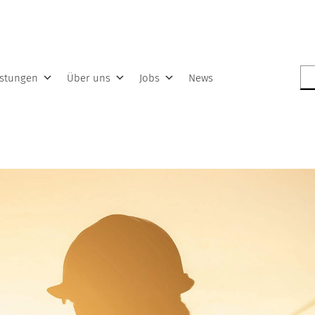
Su
istungen
Über uns
Jobs
News