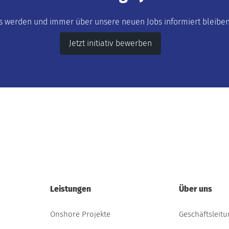
s werden und immer über unsere neuen Jobs informiert bleiben 
Jetzt initiativ bewerben
Leistungen
Über uns
Onshore Projekte
Geschäftsleit