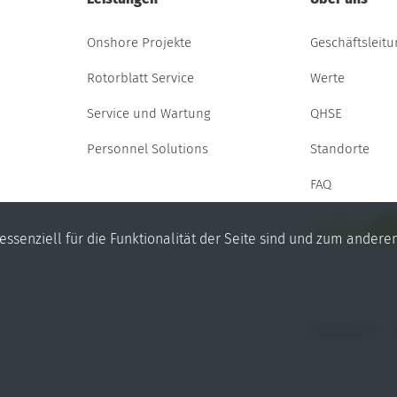
Onshore Projekte
Geschäftsleit
Rotorblatt Service
Werte
Service und Wartung
QHSE
Personnel Solutions
Standorte
FAQ
Facebook
YouTube
LinkedIn
ssenziell für die Funktionalität der Seite sind und zum andere
Impressum