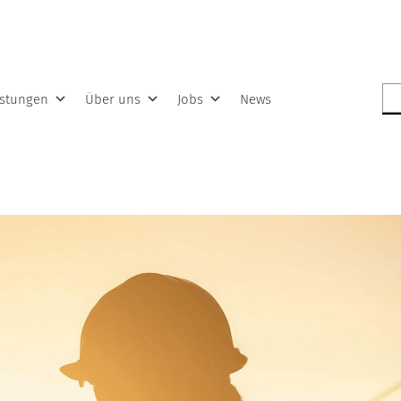
Su
istungen
Über uns
Jobs
News