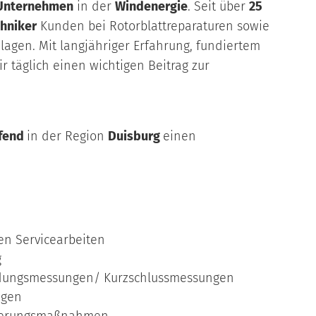
 Unternehmen
in der
Windenergie
. Seit über
25
chniker
Kunden bei Rotorblattreparaturen sowie
agen. Mit langjähriger Erfahrung, fundiertem
täglich einen wichtigen Beitrag zur
ufend
in der Region
Duisburg
einen
en Servicearbeiten
g
 Erdungsmessungen/ Kurzschlussmessungen
ngen