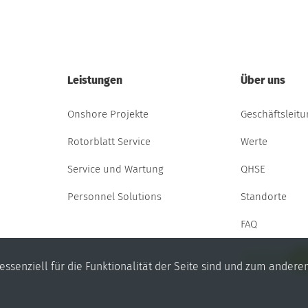
Leistungen
Über uns
Onshore Projekte
Geschäftsleit
Rotorblatt Service
Werte
Service und Wartung
QHSE
Personnel Solutions
Standorte
FAQ
Facebook
YouTube
LinkedIn
ssenziell für die Funktionalität der Seite sind und zum andere