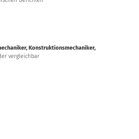
ischen Berichten
mechaniker, Konstruktionsmechaniker,
er vergleichbar