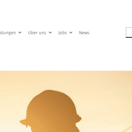
Su
istungen
Über uns
Jobs
News