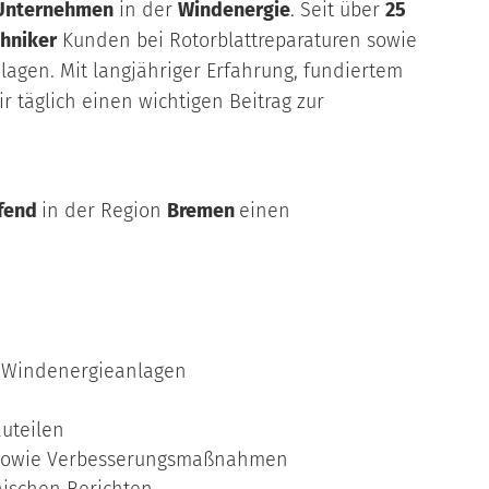
 Unternehmen
in der
Windenergie
. Seit über
25
chniker
Kunden bei Rotorblattreparaturen sowie
agen. Mit langjähriger Erfahrung, fundiertem
täglich einen wichtigen Beitrag zur
ufend
in der Region
Bremen
einen
n Windenergieanlagen
uteilen
 sowie Verbesserungsmaßnahmen